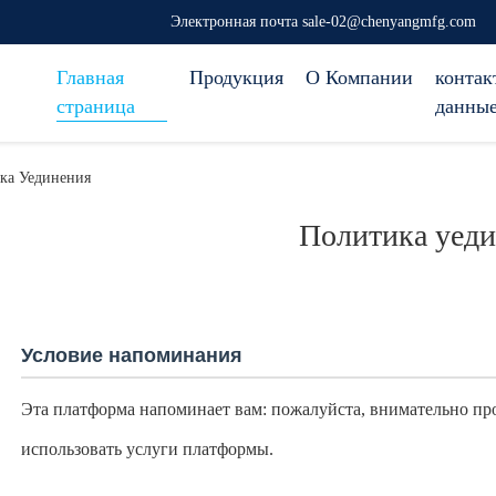
Электронная почта sale-02@chenyangmfg.com
Главная
Продукция
О Компании
контак
страница
данны
ика Уединения
Политика уед
Условие напоминания
Эта платформа напоминает вам: пожалуйста, внимательно про
использовать услуги платформы.