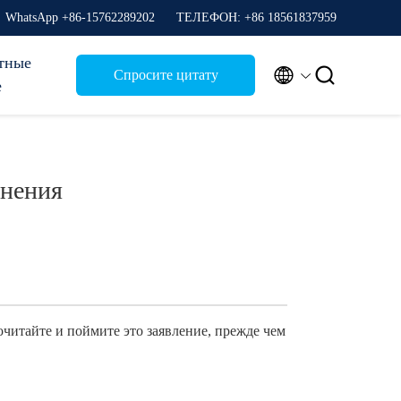
WhatsApp +86-15762289202
ТЕЛЕФОН: +86 18561837959
тные


Спросите цитату
е
инения
читайте и поймите это заявление, прежде чем