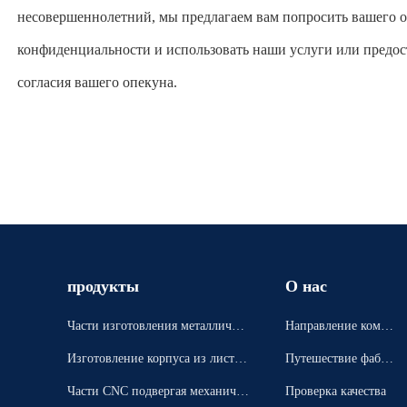
несовершеннолетний, мы предлагаем вам попросить вашего о
конфиденциальности и использовать наши услуги или предо
согласия вашего опекуна.
продукты
О нас
Части изготовления металлическ
Направление компа
ого листа точности
нии
Изготовление корпуса из листов
Путешествие фабри
ого металла
ки
Части CNC подвергая механичес
Проверка качества