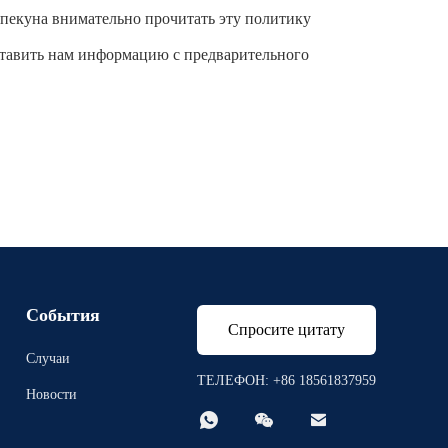
пекуна внимательно прочитать эту политику
ставить нам информацию с предварительного
События
Спросите цитату
Случаи
ТЕЛЕФОН: +86 18561837959
Новости


