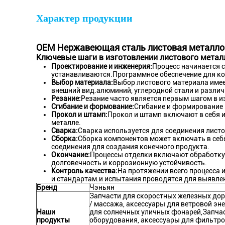
Характер продукции
OEM Нержавеющая сталь листовая металло
Ключевые шаги в изготовлении листового метал
Проектирование и инженерия:
Процесс начинается 
устанавливаются.Программное обеспечение для ко
Выбор материала:
Выбор листового материала имее
внешний вид.алюминий, углеродной стали и различ
Резание:
Резание часто является первым шагом в и
Сгибание и формование:
Сгибание и формирование 
Прокол и штамп:
Прокол и штамп включают в себя и
металле.
Сварка:
Сварка используется для соединения лист
Сборка:
Сборка компонентов может включать в себя
соединения для создания конечного продукта.
Окончание:
Процессы отделки включают обработку 
долговечность и коррозионную устойчивость.
Контроль качества:
На протяжении всего процесса 
и стандартам.и испытания проводятся для выявле
Бренд
Чэньян
Запчасти для скоростных железных доро
/ массажа, аксессуары для ветровой эн
Наши
для солнечных уличных фонарей,Запчас
продукты
оборудования, аксессуары для фильтро