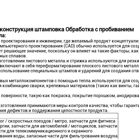
конструкция штамповка Обработка с пробиванием
ла:
с проектирования и инженерии, где желаемый продукт концептуали
мпьютерного проектирования (CAD) обычно используется для соз
т решающее значение, поскольку он влияет на такие факторы, как
ных сплавов.
зготовлении листового металла.и стрижка используются для резк
включают в себя переформатирование плоского листового метал
спользование специальных штампов и ударений для создания отве
овых металлокомпонентов с помощью тепла.используются для соз
 комбинацию сварки, крепежных материалов (таких как винты, гай
поверхности, такую как покраска, покрытие порошком, анодирова
изготовления принимаются меры контроля качества, чтобы гарант
ния дефектов и поддержания целостности продукта.
г / скоростных поездов / метро, запчасти для фитнеса
ергии, запчасти для автомобилей / мотоциклов, запчасти
ти для телекоммуникационного и охранного
вания воды, запасные части для фильтрования воздуха