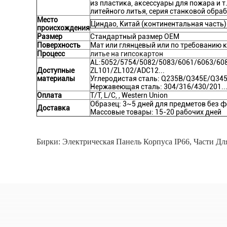
из пластика, аксессуары для пожара и т.
литейного литья, серия станковой обраб
Место
Циндао, Китай (континентальная часть)
происхождения
Размер
Стандартный размер OEM
Поверхность
Мат или глянцевый или по требованию 
Процесс
литье на гипсокартон
AL:5052/5754/5082/5083/6061/6063/6082
Доступные
ZL101/ZL102/ADC12...
материалы
Углеродистая сталь: Q235B/Q345E/Q34
Нержавеющая сталь: 304/316/430/201..
Оплата
T/T, L/C, , Western Union
Образец: 3~5 дней для предметов без 
Доставка
Массовые товары: 15-20 рабочих дней
Бирки:
Электрическая Панель Корпуса IP66
,
Части Дл