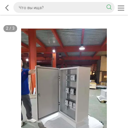
2
/
3