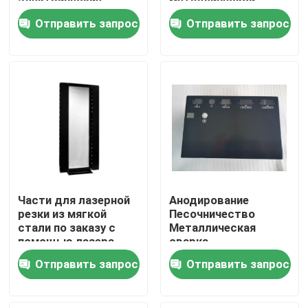
электрические
металлической
корпуса из
коробки с
Отправить запрос
Отправить запрос
нержавеющей стали
пересечением метра
Наша фабрика
контроль качества
контактные данные
Отправить запрос
Части для лазерной
Анодирование
Части изготовления металлического листа точност
резки из мягкой
Песочничество
стали по заказу с
Металлическая
помощью лазера
сварка
Алюминиевые
Изготовление корпуса из листового металла
Отправить запрос
Отправить запрос
лазерные режущие
детали
Части CNC подвергая механической обработке