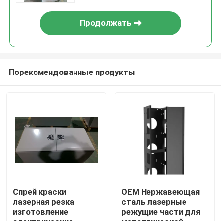
Продолжать
Порекомендованные продукты
Главная страница
Продукция
Спрей краски
OEM Нержавеющая
лазерная резка
сталь лазерные
изготовление
режущие части для
О Компании