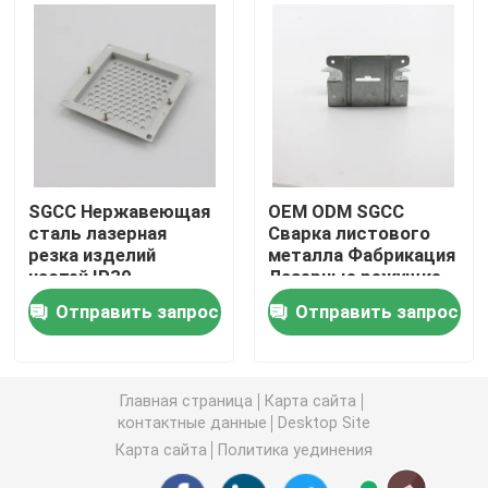
Части инжекционного метода литья
Части заливки формы
Части для сварки листового металла
SGCC Нержавеющая
OEM ODM SGCC
сталь лазерная
Сварка листового
резка изделий
металла Фабрикация
Части для изгиба листового металла
частей IP30
Лазерные режущие
детали
Отправить запрос
Отправить запрос
Лазер металла режа части
Части CNC поворачивая
Главная страница
Карта сайта
контактные данные
Desktop Site
Карта сайта
Политика уединения
Фрезерные детали с ЧПУ