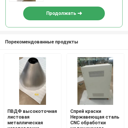
Продолжать
Порекомендованные продукты
Главная страница
Продукция
ПВДФ высокоточная
Спрей краски
листовая
Нержавеющая сталь
металлическая
CNC обработки
О Компании