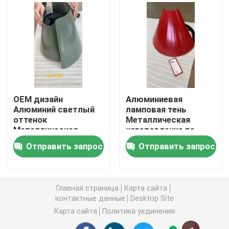
Части инжекционного метода литья
Части заливки формы
Части для сварки листового металла
OEM дизайн
Алюминиевая
Алюминий светлый
ламповая тень
оттенок
Металлическая
Части для изгиба листового металла
Металлическая
изготовление по
изготовление на
заказу с CNC-
Отправить запрос
Отправить запрос
заказ с помощью
обработкой,
Лазер металла режа части
CNC-обработки
изгибкой, сваркой
Части CNC поворачивая
Главная страница
Карта сайта
контактные данные
Desktop Site
Карта сайта
Политика уединения
Фрезерные детали с ЧПУ