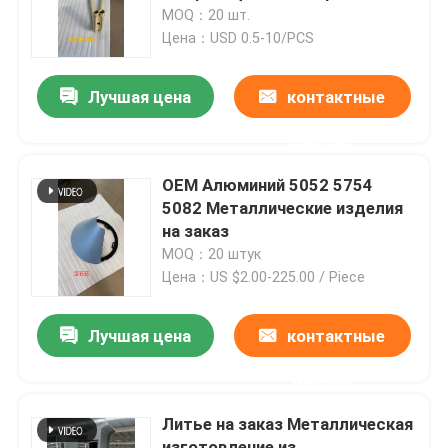
Запчасти
MOQ：20 шт.
Цена：USD 0.5-10/PCS
Наша фабрика
Лучшая цена
контактные
контроль качества
данные
контактные данные
OEM Алюминий 5052 5754
5082 Металлические изделия
на заказ
Отправить запрос
MOQ：20 штук
Цена：US $2.00-225.00 / Piece
Части изготовления металлического листа точност
Лучшая цена
контактные
Изготовление корпуса из листового металла
данные
Литье на заказ Металлическая
Части CNC подвергая механической обработке
изготовление из