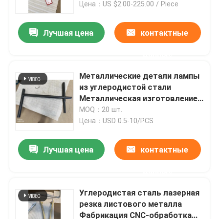
Цена：US $2.00-225.00 / Piece
Лучшая цена
контактные
данные
Металлические детали лампы
из углеродистой стали
Металлическая изготовление
по заказу с использованием
MOQ：20 шт.
станковой обработки
Цена：USD 0.5-10/PCS
Лучшая цена
контактные
Главная страница
данные
Продукция
Углеродистая сталь лазерная
резка листового металла
Фабрикация CNC-обработка
О Компании