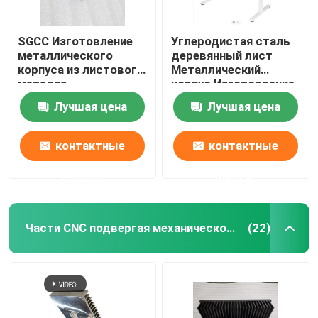
SGCC Изготовление
Углеродистая сталь
металлического
деревянный лист
корпуса из листового
Металлический
металла
корпус Изготовление
Электропластика
регулируемый
Лучшая цена
Лучшая цена
конвертер спальный
стол
контактные
контактные
данные
данные
Части CNC подвергая механической обработке
(22)