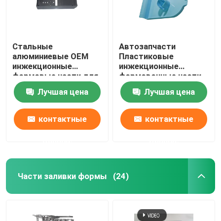
Стальные
Автозапчасти
алюминиевые OEM
Пластиковые
инжекционные
инжекционные
формовые части для
формовочные части
воздушного
для автомобилей
Лучшая цена
Лучшая цена
нагревателя панели
Пластиковые
управления
защитные
устройства для грязи
контактные
контактные
данные
данные
Части заливки формы
(24)