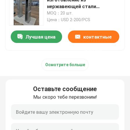
нержавеющей стали
Зарядный столбик Кабинет
MOQ：20 шт.
Части инжекционного метода литья
путем лазерной резки
Цена：USD 2-200/PCS
Части заливки формы
Лучшая цена
контактные
данные
Части для сварки листового металла
Осмотрите больше
Части для изгиба листового металла
Оставьте сообщение
Лазер металла режа части
Мы скоро тебе перезвоним!
Части CNC поворачивая
Фрезерные детали с ЧПУ