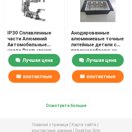
IP30 Сплавленные
Анодированные
части Алюминий
алюминиевые точные
Автомобильные
литейные детали с
части Распыление
порошкообразным
краски
покрытием для
Лучшая цена
Лучшая цена
электроники
контактные
контактные
данные
данные
Осмотрите больше
Главная страница
Карта сайта
контактные данные
Desktop Site