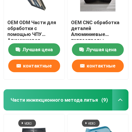
OEM ODM Части для
OEM CNC обработка
обработки с
деталей
помощью ЧПУ
Алюминиевые
Алюминиевая
теплоотводы
экструзионная
Электропластика
Лучшая цена
Лучшая цена
тепловая раковина
контактные
контактные
данные
данные
Части инжекционного метода литья
(9)