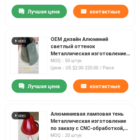
Лучшая цена
контактные
данные
OEM дизайн Алюминий
светлый оттенок
Металлическая изготовление
на заказ с помощью CNC-
MOQ：50 штук
обработки
Цена：US $2.00-225.00 / Piece
Лучшая цена
контактные
данные
Алюминиевая ламповая тень
Металлическая изготовление
по заказу с CNC-обработкой,
изгибкой, сваркой
MOQ：20 штук