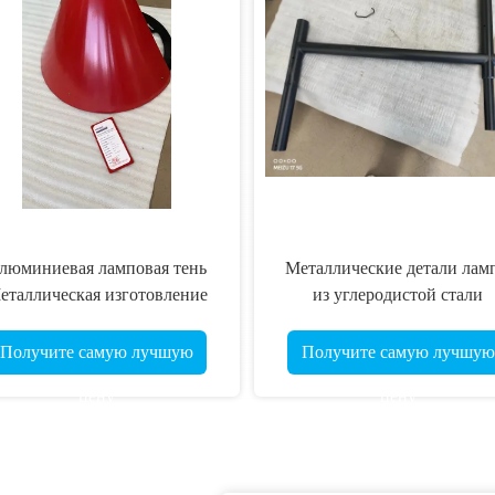
люминиевая ламповая тень
Металлические детали лам
еталлическая изготовление
из углеродистой стали
о заказу с CNC-обработкой,
Металлическая изготовлен
изгибкой, сваркой
по заказу с использование
Получите самую лучшую
Получите самую лучшую
станковой обработки
цену
цену