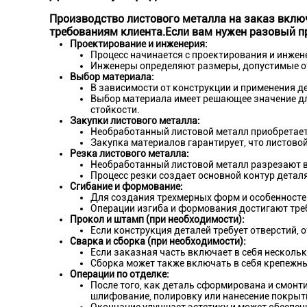
Производство листового металла на заказ включ
требованиям клиента.Если вам нужен разовый п
Проектирование и инженерия:
Процесс начинается с проектирования и инжен
Инженеры определяют размеры, допустимые от
Выбор материала:
В зависимости от конструкции и применения 
Выбор материала имеет решающее значение для
стойкости.
Закупки листового металла:
Необработанный листовой металл приобретает
Закупка материалов гарантирует, что листово
Резка листового металла:
Необработанный листовой металл разрезают в
Процесс резки создает основной контур деталя
Сгибание и формование:
Для создания трехмерных форм и особенносте
Операции изгиба и формования достигают треб
Прокол и штамп (при необходимости):
Если конструкция деталей требует отверстий, 
Сварка и сборка (при необходимости):
Если заказная часть включает в себя нескольк
Сборка может также включать в себя крепежны
Операции по отделке:
После того, как деталь сформирована и смонт
шлифование, полировку или нанесение покрыт