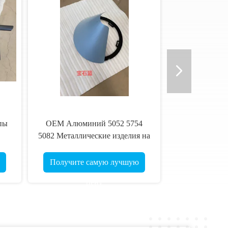
пы
OEM Алюминий 5052 5754
5082 Металлические изделия на
ие
заказ
м
Получите самую лучшую
цену