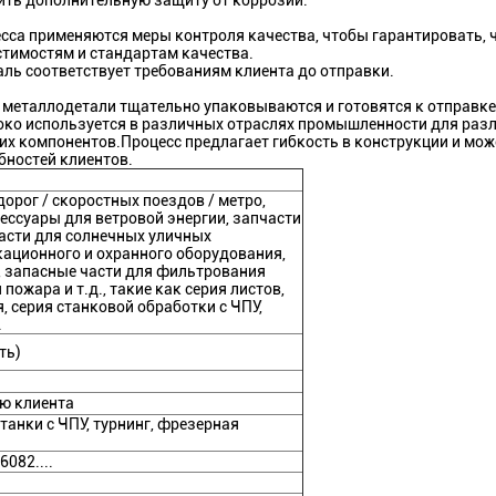
ить дополнительную защиту от коррозии.
сса применяются меры контроля качества, чтобы гарантировать, ч
стимостям и стандартам качества.
ль соответствует требованиям клиента до отправки.
 металлодетали тщательно упаковываются и готовятся к отправке 
око используется в различных отраслях промышленности для раз
гих компонентов.Процесс предлагает гибкость в конструкции и мо
бностей клиентов.
орог / скоростных поездов / метро,
сессуары для ветровой энергии, запчасти
части для солнечных уличных
ационного и охранного оборудования,
 запасные части для фильтрования
пожара и т.д., такие как серия листов,
, серия станковой обработки с ЧПУ,
.
ть)
ию клиента
станки с ЧПУ, турнинг, фрезерная
082....