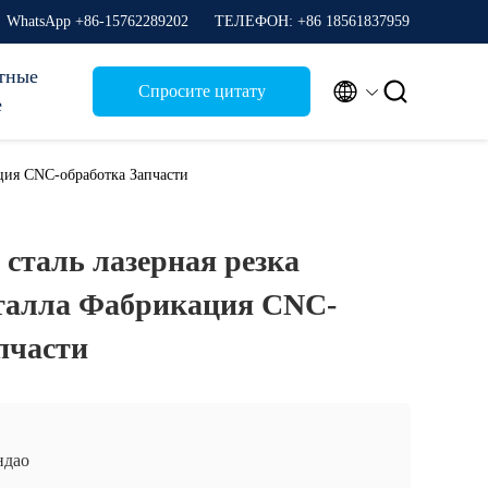
WhatsApp +86-15762289202
ТЕЛЕФОН: +86 18561837959
тные


Спросите цитату
е
ация CNC-обработка Запчасти
 сталь лазерная резка
еталла Фабрикация CNC-
пчасти
ндао