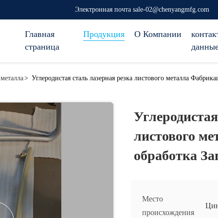
Электронная почта sale-02@chenyangmfg.com
Главная
Продукция
О Компании
контак
страница
данны
 металла
>
Углеродистая сталь лазерная резка листового металла Фабрик
Углеродистая
листового м
обработка За
Место
Ци
происхождения