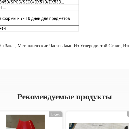
Q345D/SPCC/SECC/DX51D/DX53D...
1...
ез формы и 7~10 дней для предметов
ней
а Заказ
,
Металлические Части Ламп Из Углеродистой Стали
,
Из
Рекомендуемые продукты
Видео