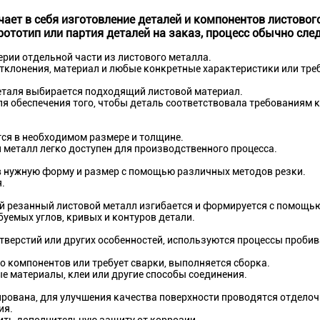
ает в себя изготовление деталей и компонентов листово
рототип или партия деталей на заказ, процесс обычно сл
ерии отдельной части из листового металла.
клонения, материал и любые конкретные характеристики или треб
деталя выбирается подходящий листовой материал.
 обеспечения того, чтобы деталь соответствовала требованиям к
ся в необходимом размере и толщине.
й металл легко доступен для производственного процесса.
 нужную форму и размер с помощью различных методов резки.
.
й резанный листовой металл изгибается и формируется с помощью
уемых углов, кривых и контуров детали.
отверстий или других особенностей, используются процессы проби
о компонентов или требует сварки, выполняется сборка.
е материалы, клеи или другие способы соединения.
ирована, для улучшения качества поверхности проводятся отделоч
ия.