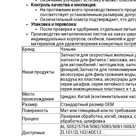
Окончание улучшает эстетику и может обеспеч
Контроль качества и инспекция:
На протяжении всего производственного проце
соответствует установленным размерам, допу
Окончательный осмотр подтверждает, что дета
Упаковка и перевозка:
После проверки и одобрения, отдельные литые
Производство металлических листов на заказ шир
индивидуальных корпусов, скобков, панелей и дру
материалов для удовлетворения конкретных потре
Бренд
Чэньян
Запчасти для скоростных железных д
запчасти для фитнеса / массажа, ак
для автомобилей / мотоциклов, зап
фонарей,Запчасти для телекоммуник
Наши продукты
аксессуары для фильтрования воды,
воздуха из пластика, аксессуары для 
серия шкафов, серия литейного литья
серия инжекционных пластмасс и т.д
Место
Циндао, Китай (континентальная час
происхождения
Размер
Стандартный размер OEM
Поверхность
Мат или глянцевый или по требован
Лазерная обработка, изгиб, сварка, 
Процесс
обработка, шлифовка
AL:5052/5754/5082/5083/6061/6063/6
ZL101/ZL102/ADC12...
Доступные