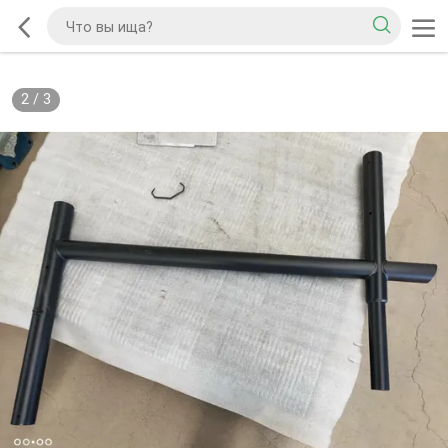
2
/
3