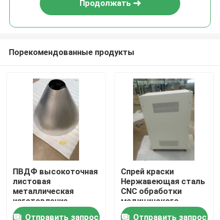
Продолжать
Порекомендованные продукты
Главная страница
ПВДФ высокоточная
Спрей краски
листовая
Нержавеющая сталь
Продукция
металлическая
CNC обработки
изготовление
медицинского
Алюминий светлый
оборудования
Отправить запрос
Отправить запрос
О Компании