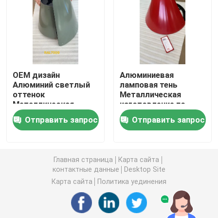
Части инжекционного метода литья
Части заливки формы
OEM дизайн
Алюминиевая
Алюминий светлый
ламповая тень
Части для сварки листового металла
оттенок
Металлическая
Металлическая
изготовление по
изготовление на
заказу с CNC-
Части для изгиба листового металла
Отправить запрос
Отправить запрос
заказ с помощью
обработкой,
CNC-обработки
изгибкой, сваркой
Лазер металла режа части
Главная страница
Карта сайта
контактные данные
Desktop Site
Части CNC поворачивая
Карта сайта
Политика уединения
Фрезерные детали с ЧПУ