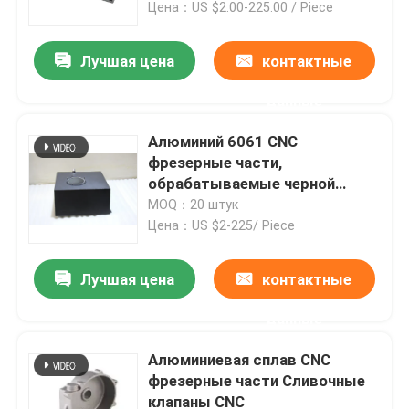
Цена：US $2.00-225.00 / Piece
Лучшая цена
контактные
данные
Алюминий 6061 CNC
фрезерные части,
обрабатываемые черной
анодизацией
MOQ：20 штук
Цена：US $2-225/ Piece
Лучшая цена
контактные
Главная страница
данные
Продукция
Алюминиевая сплав CNC
фрезерные части Сливочные
клапаны CNC
О Компании