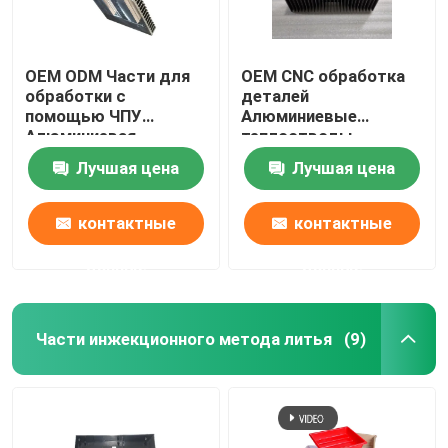
OEM ODM Части для
OEM CNC обработка
обработки с
деталей
помощью ЧПУ
Алюминиевые
Алюминиевая
теплоотводы
экструзионная
Электропластика
Лучшая цена
Лучшая цена
тепловая раковина
контактные
контактные
данные
данные
Части инжекционного метода литья
(9)