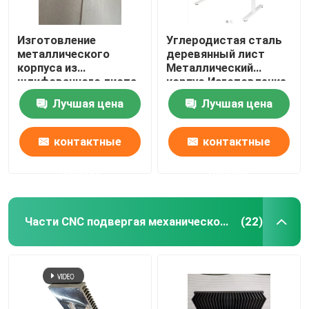
Изготовление
Углеродистая сталь
металлического
деревянный лист
корпуса из
Металлический
шлифованного листа
корпус Изготовление
Нержавеющая сталь
регулируемый
Лучшая цена
Лучшая цена
конвертер спальный
стол
контактные
контактные
данные
данные
Части CNC подвергая механической обработке
(22)