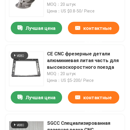
MOQ：20 штук
Цена：US $0.8-50/ Piece
Наша фабрика
Лучшая цена
контактные
контроль качества
данные
контактные данные
CE CNC фрезерные детали
алюминиевая литая часть для
высокоскоростного поезда
Отправить запрос
MOQ：20 штук
Цена：US $5-200/ Piece
Части изготовления металлического листа точност
Лучшая цена
контактные
Изготовление корпуса из листового металла
данные
SGCC Специализированная
Части CNC подвергая механической обработке
лазерная резка CNC