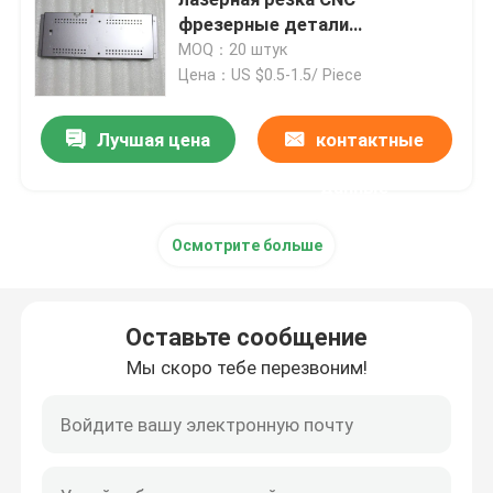
фрезерные детали
Электропластика
MOQ：20 штук
Части инжекционного метода литья
Цена：US $0.5-1.5/ Piece
Части заливки формы
Лучшая цена
контактные
данные
Части для сварки листового металла
Осмотрите больше
Части для изгиба листового металла
Оставьте сообщение
Лазер металла режа части
Мы скоро тебе перезвоним!
Части CNC поворачивая
Фрезерные детали с ЧПУ