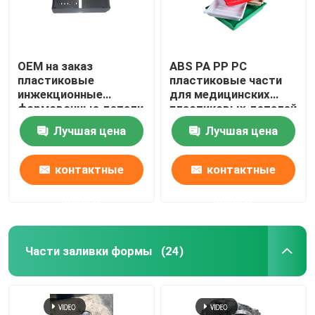
OEM на заказ
ABS PA PP PC
пластиковые
пластиковые части
инжекционные
для медицинских
формовочные детали
пластиковых деталей
дизайн для панели
Лучшая цена
Лучшая цена
управления
воздушный
нагреватель
контактные
контактные
данные
данные
Части заливки формы
(24)