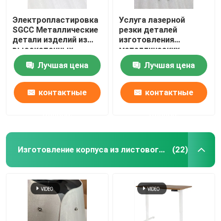
Электропластировка
Услуга лазерной
SGCC Металлические
резки деталей
детали изделий из
изготовления
высокоточных
металлических
листовых металлов
листов на заказ
Лучшая цена
Лучшая цена
контактные
контактные
данные
данные
Изготовление корпуса из листового металла
(22)