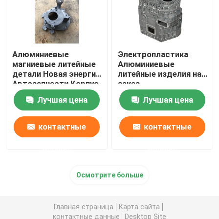
Алюминиевые
Электропластика
магниевые литейные
Алюминиевые
детали Новая энергия
литейные изделия на
Автозапчасти Корпус
заказ
контроллера
Лучшая цена
Лучшая цена
автомобиля
контактные
контактные
данные
данные
Осмотрите больше
Главная страница
Карта сайта
контактные данные
Desktop Site