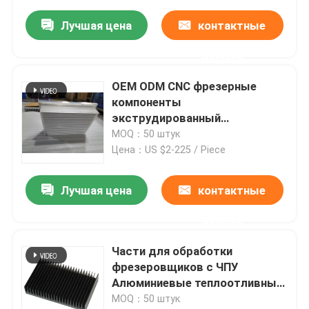
Лучшая цена
контактные
данные
OEM ODM CNC фрезерные
компоненты
экструдированный
алюминиевый терморезистор
MOQ：50 штук
Цена：US $2-225 / Piece
Лучшая цена
контактные
данные
Части для обработки
фрезеровщиков с ЧПУ
Алюминиевые теплоотливные
краски анодированные
MOQ：50 штук