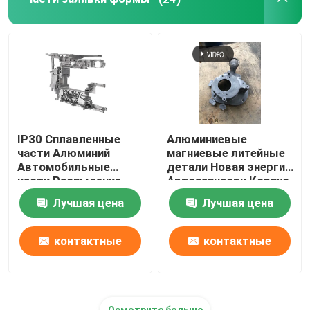
Части для покрытия порошковым покрытием
изготовленное на заказ изготовление металла
IP30 Сплавленные
Алюминиевые
части Алюминий
магниевые литейные
Автомобильные
детали Новая энергия
части Распыление
Автозапчасти Корпус
краски
контроллера
Лучшая цена
Лучшая цена
автомобиля
контактные
контактные
данные
данные
Осмотрите больше