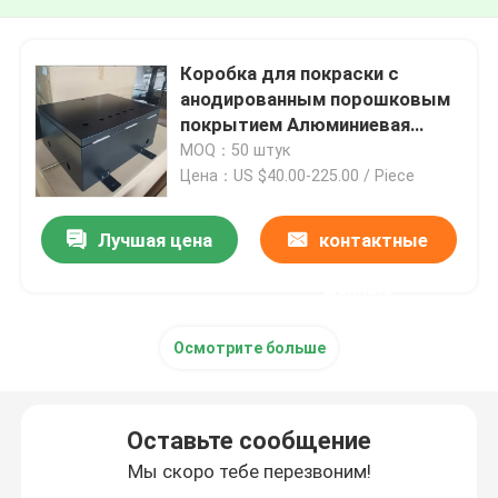
Коробка для покраски с
анодированным порошковым
покрытием Алюминиевая
оболочка Лист металлическая
MOQ：50 штук
изготовление для
Цена：US $40.00-225.00 / Piece
электроники
Лучшая цена
контактные
данные
Осмотрите больше
Оставьте сообщение
Мы скоро тебе перезвоним!