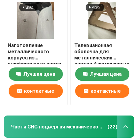
Изготовление
Телевизионная
металлического
оболочка для
корпуса из
металлических
шлифованного листа
листов Алюминиевые
Нержавеющая сталь
запасные части OEM
Лучшая цена
Лучшая цена
контактные
контактные
Главная страница
данные
данные
Продукция
Части CNC подвергая механической обработке
(22)
О Компании