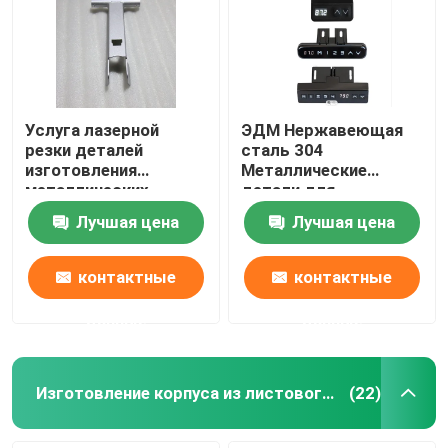
Услуга лазерной
ЭДМ Нержавеющая
резки деталей
сталь 304
изготовления
Металлические
металлических
детали для
листов на заказ
изготовления
Лучшая цена
Лучшая цена
металлических
листов Лазерная
резка
контактные
контактные
данные
данные
Изготовление корпуса из листового металла
(22)