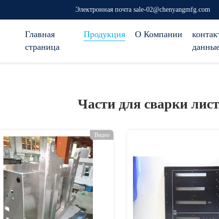
Электронная почта sale-02@chenyangmfg.com
Главная
Продукция
О Компании
контак
страница
данны
Части для сварки лис
Видео