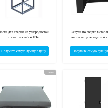
Части для сварки из углеродистой
Услуги по сварке металл
стали с пломбой IP67
листов из углеродистой с
водонепроницаемая стыковочная
водонепроницаемой
коробка
адаптируемой стыковочно
Получите самую лучшую цену
Получите самую лучшу
IP67
Видео