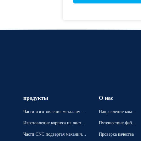
продукты
О нас
Части изготовления металлическ
Направление компа
ого листа точности
нии
Изготовление корпуса из листов
Путешествие фабри
ого металла
ки
Части CNC подвергая механичес
Проверка качества