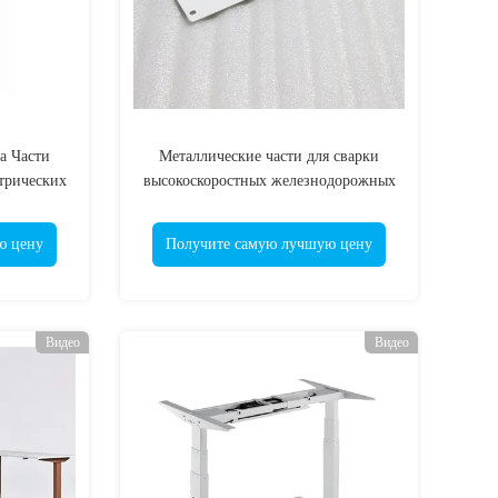
а Части
Металлические части для сварки
трических
высокоскоростных железнодорожных
поездов
ю цену
Получите самую лучшую цену
Видео
Видео