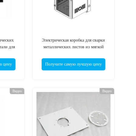
ических
Электрическая коробка для сварки
тали для
металлических листов из мягкой
 ABS
стали по заказу ISO 9001
й коробки
ю цену
Получите самую лучшую цену
Видео
Видео