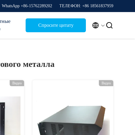
WhatsApp +86-15762289202
ТЕЛЕФОН: +86 18561837959
тные


Спросите цитату
е
тового металла
Видео
Видео