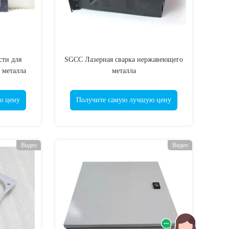
ти для
SGCC Лазерная сварка нержавеющего
 металла
металла
ю цену
Получите самую лучшую цену
Видео
Видео