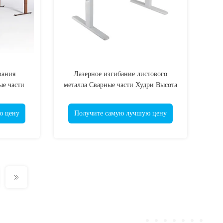
вания
Лазерное изгибание листового
ые части
металла Сварные части Худри Высота
столик
регулируемый стоявший стол
Конвертер стола
ю цену
Получите самую лучшую цену