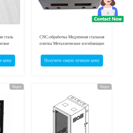
 сталь
CNC-обработка Медленная стальная
еское
плитка Металлические изгибающие
астика
части Электрическая
распределительная коробка
ю цену
Получите самую лучшую цену
Видео
Видео