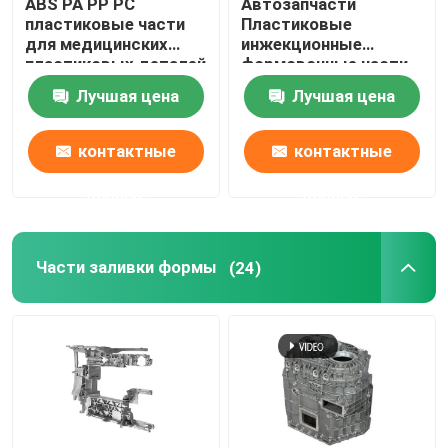
ABS PA PP PC
Автозапчасти
пластиковые части
Пластиковые
для медицинских
инжекционные
пластиковых деталей
формовочные части
для автомобилей
Лучшая цена
Лучшая цена
Пластиковые
защитные
устройства для грязи
контактные
контактные
данные
данные
Части заливки формы
(24)