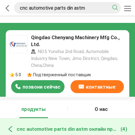
Qingdao Chenyang Machinery Mfg Co.,
Ltd.
NO.5 Yunshui 2nd Road, Automobile
Industry New Town, Jimo Dirstrict, Qingdao,
China,China
5.0
Подтверженный поставщик
позвони сейчас
контактные
данные
продукты
О нас
cnc automotive parts din astm онлайн производство
(4)