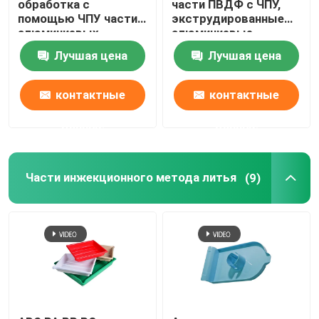
обработка с
части ПВДФ с ЧПУ,
помощью ЧПУ части
экструдированные
алюминиевых
алюминиевые
Части для покрытия порошковым покрытием
литейных деталей
теплоотводы
Лучшая цена
Лучшая цена
изготовленное на заказ изготовление металла
контактные
контактные
данные
данные
Части инжекционного метода литья
(9)