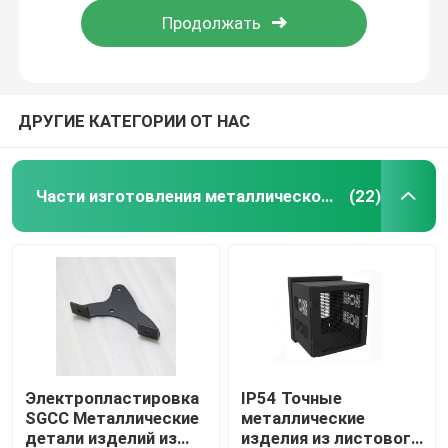
ДРУГИЕ КАТЕГОРИИ ОТ НАС
Части изготовления металлического листа точности
(22)
Главная страница
Продукция
Электропластировка
IP54 Точные
SGCC Металлические
металлические
детали изделий из
изделия из листового
О Компании