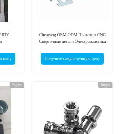
с ЧПУ
Chenyang OEM ODM Прототип CNC
и
Сверточные детали Электропластика
ю цену
Получите самую лучшую цену
Видео
Видео