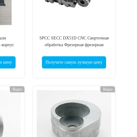
али
SPCC SECC DX51D CNC Сверточная
 корпус
обработка Фрезерная фрезерная
машина
обработка Части из латуни
ю цену
Получите самую лучшую цену
Видео
Видео