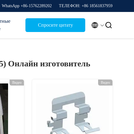
WhatsApp +86-15762289202
ТЕЛЕФОН: +86 18561837959
тные


Спросите цитату
е
35)
Онлайн изготовитель
Видео
Видео