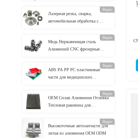
нержавеющей стали, металла
Видео
Лазерная резка, сварка,
автомобильная обработка с
помощью ЦНЦ
Видео
CN
Медь Нержавеющая сталь
Алюминий CNC фрезерные
редукторы OEM ODM
Видео
ABS PA PP PC пластиковые
части для медицинских
пластиковых деталей
Видео
OEM Сплав Алюминия Отливка
Тепловая раковина для
скоростного поезда
Видео
Высокоточные автозапчасти для
литья из алюминия OEM ODM