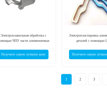
Электроплавильная обработка с
Электропластировка алю
омощью ЧПУ части алюминиевых
деталей с помощью 
литейных деталей
Получите самую лучшую цену
Получите самую лучшу
1
2
3