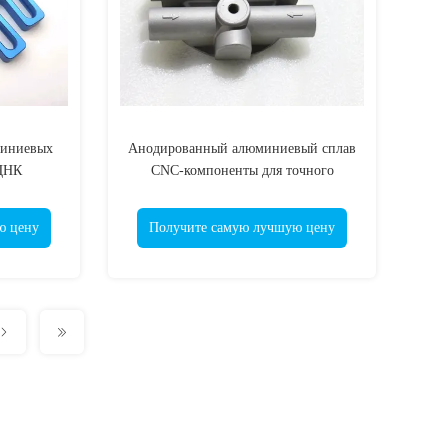
миниевых
Анодированный алюминиевый сплав
ЦНК
CNC-компоненты для точного
поворота OEM
ю цену
Получите самую лучшую цену