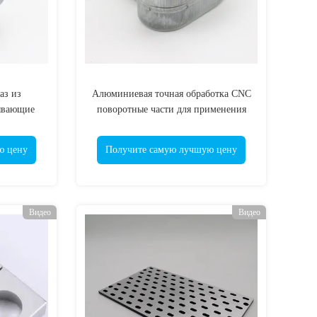
аз из
Алюминиевая точная обработка CNC
ывающие
поворотные части для применения
6949
фотоэлектричества
ю цену
Получите самую лучшую цену
Видео
Видео