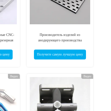
ные CNC-
Производитель изделий из
резерная
анодирующего производства
ка
ю цену
Получите самую лучшую цену
Видео
Видео