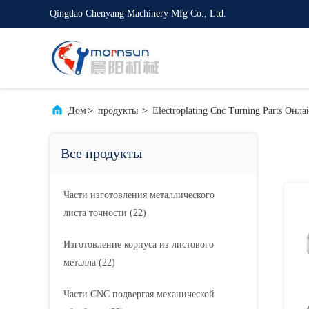
Qingdao Chenyang Machinery Mfg Co., Ltd.
Дом
>
продукты
>
Electroplating Cnc Turning Parts Онл
Все продукты
Части изготовления металлического
листа точности
(22)
Изготовление корпуса из листового
металла
(22)
Части CNC подвергая механической