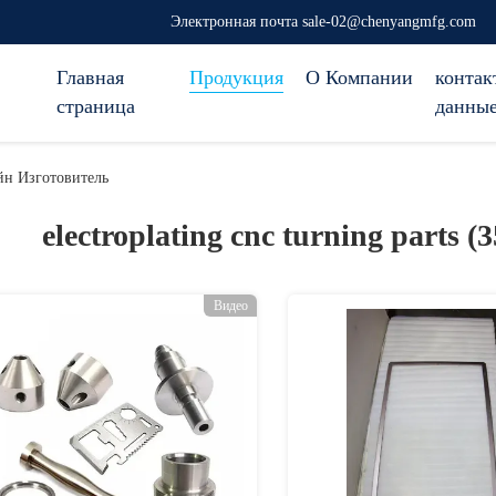
Электронная почта sale-02@chenyangmfg.com
Главная
Продукция
О Компании
контак
страница
данны
айн Изготовитель
electroplating cnc turning parts (
Видео