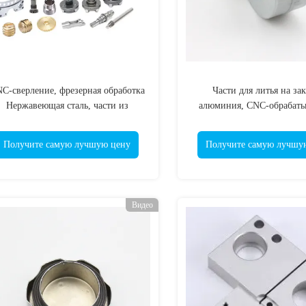
C-сверление, фрезерная обработка
Части для литья на зак
Нержавеющая сталь, части из
алюминия, CNC-обрабат
сплавов, металлообрабатывающие
детали ISO / IATF 1
машины, части
Получите самую лучшую цену
Получите самую лучшу
Видео