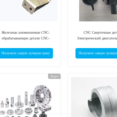
Железные алюминиевые CNC-
CNC Сверточные дет
обрабатывающие детали CNC-
Электрический двигатель
фрезерная прецизионная часть
Алюминиевая литьевая 
электропластика
Получите самую лучшую цену
Получите самую лучшу
Видео